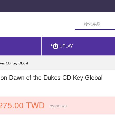
UPLAY
Dukes CD Key Global
ition Dawn of the Dukes CD Key Global
275.00
TWD
729.00
TWD