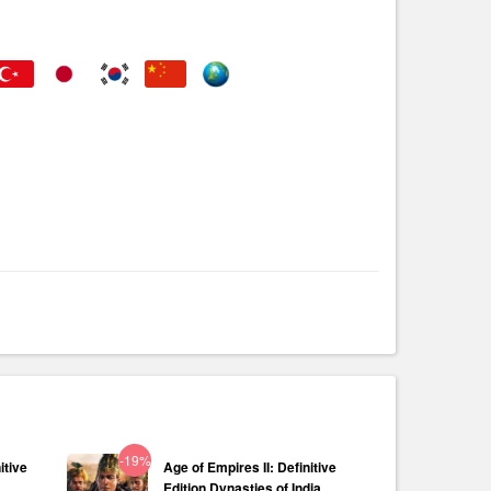
-19%
itive
Age of Empires II: Definitive
Edition Dynasties of India...