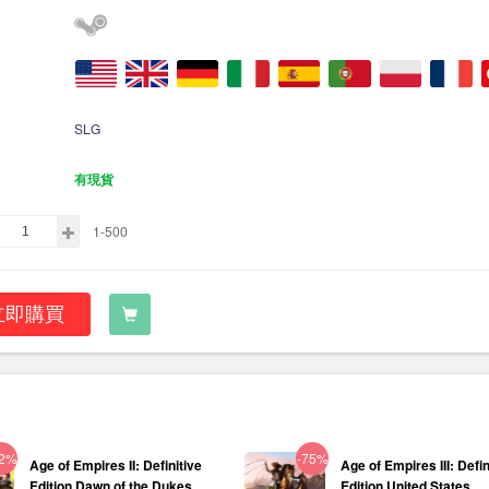
SLG
有現貨
1-500
立即購買
62%
-75%
Age of Empires II: Definitive
Age of Empires III: Defin
Edition Dawn of the Dukes...
Edition United States...