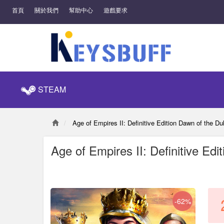
首頁
關於我們
幫助中心
遊戲要求
STEAM
Age of Empires II: Definitive Edition Dawn of the 
Age of Empires II: Definitive Ed
-62%